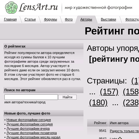
Главная
Статьи
Форумы
Фото
Авторы
Выставки
Фотосту
Рейтинг п
Авторы упор
О рейтингах
Рейтинг популярности автора определяется
[рейтингу п
исходя из суммы баллов к 10 лучшим
фотографиям автора среди загруженных за
последние 6 месяцев. Автор участвует в
рейтинге даже если он загрузил менее 10 фото.
В этом случае участвуют фото не старше 6
Страницы:
(1
месяцев. Этот рейтинг обновляется раз в сутки.
...
(157)
(158
Поиск по авторам
(180)
...
(238
имя автора/техника/город
Новые фото, лучшие фото
•
Новые фотографии сегодня
Рейтинг
Имя автора
•
Лучшие фотографии сегодня
•
Лучшие фотографии вчера
9541
Радость только тв
•
Лучшие фотографии позавчера
•
Лучшие фотографии месяц назад
9542