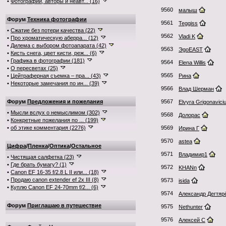
•
Фотографии, авторы и неавт... (16)
9560
малыш
Форум
Техника фотографии
9561
Teggiss
•
Сжатие без потери качества (22)
9562
Vladi K
•
Про хроматическую аберра... (12)
•
Дилема с выбором фотоапарата (42)
9563
ЭgoEAST
•
Кисть снега, цвет кисти, реж... (6)
•
Графика в фотографии (181)
9564
Elena Willis
•
О пересветах (25)
9565
•
Цейтраферная съемка – пра... (43)
Рина
•
Некоторые замечания по ин... (39)
9566
Влад Шерман
Форум
Предложения и пожелания
9567
Elvyra Grigonavici
•
Мысли вслух о немыслимом (302)
9568
Долорас
•
Конкретные пожелания по ... (199)
•
об этике комментария (2276)
9569
Ирина Г
9570
astea
Цифра
/
Пленка
/
Оптика
/
Остальное
9571
Владимир1
•
Чистящая салфетка (23)
•
Где брать бумагу? (1)
9572
KHANn
•
Canon EF 16-35 f/2.8 L II или... (18)
•
Продаю canon extender ef 2x III (8)
9573
isida
•
Куплю Canon EF 24-70mm f/2... (6)
9574
Александр Дегтяр
Форум
Приглашаю в путешествие
9575
Nethunter
9576
Алексей С