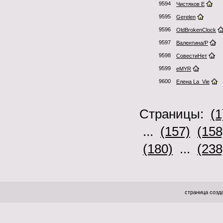
9594
Чистяков Е
9595
Gerelen
9596
OldBrokenClock
9597
Валентина/Р
9598
СовестиНет
9599
eMYR
9600
Елена La_Vie
Страницы:
(1
...
(157)
(158
(180)
...
(238
страница созда