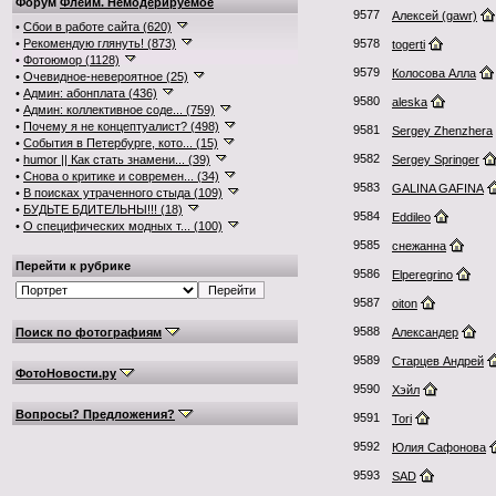
Форум
Флейм. Немодерируемое
9577
Алексей (gawr)
•
Сбои в работе сайта (620)
•
Рекомендую глянуть! (873)
9578
togerti
•
Фотоюмор (1128)
9579
Колосова Алла
•
Очевидное-невероятное (25)
•
Админ: абонплата (436)
9580
aleska
•
Админ: коллективное соде... (759)
•
Почему я не концептуалист? (498)
9581
Sergey Zhenzhera
•
События в Петербурге, кото... (15)
9582
•
humor || Как стать знамени... (39)
Sergey Springer
•
Снова о критике и современ... (34)
9583
GALINA GAFINA
•
В поисках утраченного стыда (109)
•
БУДЬТЕ БДИТЕЛЬНЫ!!! (18)
9584
Eddileo
•
О специфических модных т... (100)
9585
снежанна
Перейти к рубрике
9586
Elperegrino
9587
oiton
9588
Поиск по фотографиям
Александер
9589
Старцев Андрей
ФотоНовости.ру
9590
Хэйл
Вопросы? Предложения?
9591
Tori
9592
Юлия Сафонова
9593
SAD