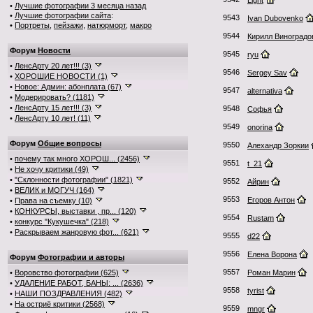
Light
•
Лучшие фотографии 3 месяца назад
•
Лучшие фотографии сайта
:
9543
Ivan Dubovenko
•
Портреты
,
пейзажи
,
натюрморт
,
макро
9544
Кирилл Виноградо
Форум
Новости
9545
ryu
•
ЛенсАрту 20 лет!!! (3)
9546
Sergey Sav
•
ХОРОШИЕ НОВОСТИ (1)
•
Новое: Админ: абонплата (67)
9547
alternativa
•
Модерировать? (1181)
•
ЛенсАрту 15 лет!!! (3)
9548
Софья
•
ЛенсАрту 10 лет! (11)
9549
onorina
Форум
Общие вопросы
9550
Алехандр Зоркии
•
почему так много ХОРОШ... (2456)
9551
t_21
•
Не хочу критики (49)
•
"Склонности фотографии" (1821)
9552
Айрин
•
ВЕЛИК и МОГУЧ (164)
9553
Егоров Антон
•
Права на съемку (10)
•
КОНКУРСЫ, выставки , пр... (120)
9554
Rustam
•
конкурс "Кукушечка" (218)
•
Раскрываем жанровую фот... (621)
9555
d22
9556
Елена Ворона
Форум
Фотографии и авторы
9557
•
Воровство фотографии (625)
Роман Марин
•
УДАЛЕНИЕ РАБОТ, БАНЫ: ... (2636)
9558
tyrist
•
НАШИ ПОЗДРАВЛЕНИЯ (482)
•
На остриё критики (2568)
9559
mngr